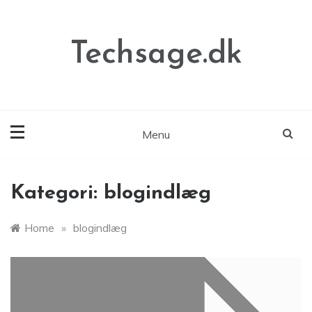
Skip
to
content
Techsage.dk
Menu
Kategori:
blogindlæg
Home
»
blogindlæg