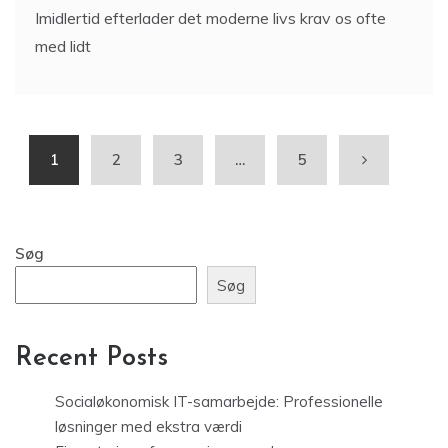
Imidlertid efterlader det moderne livs krav os ofte
med lidt
1
2
3
…
5
Søg
Søg
Recent Posts
Socialøkonomisk IT-samarbejde: Professionelle
løsninger med ekstra værdi